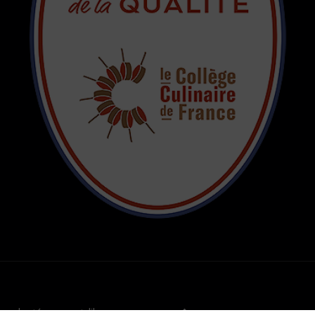
adapté par castalibre.com
GO TOP