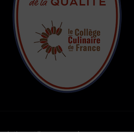
adapté par castalibre.com
GO TOP